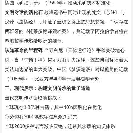
德国《矿冶手册》（1560年）推动采矿技术标准化。
文明对话的活化石
敦煌遗书中同时出现的梵文《心经》与
汉译《道德经》，印证了丝绸之路上的思想交融。而保存在
西班牙的《托莱多翻译院档案》，则记载了阿拉伯学者将古
希腊哲学传递给欧洲的细节。
认知革命的里程碑
当哥白尼《天体运行论》手稿突破地心
说，当《牛顿手稿》揭示万有引力定律，这些典籍标记着人
类认知边界的重大突破。中国《梦溪笔谈》对磁偏角的记载
（1086年），比西方早400年开启电磁学研究。
三、现代启示：构建文明传承的量子通道
当代文明传承面临新挑战：
全球现存1.3亿种古籍，其中40%因酸化在脆化
每分钟有3000条数字信息永久消失
全球2000多种语言濒临灭绝，连带其承载的知识体系