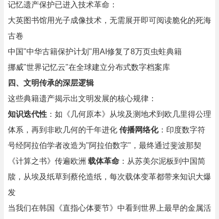
记忆遗产保护已进入技术革命：
大英图书馆用光子成像技术，无需展开即可阅读脆化的死海
古卷
中国"中华古籍保护计划"用AI修复了8万页虫蛀典籍
挪威"世界记忆云"在全球建立分布式数字档案库
四、文明传承的深层逻辑
这些典籍遗产揭示出文明发展的核心规律：
知识迭代性
：如《几何原本》从埃及测地术到欧几里得公理
体系，再到非欧几何的千年进化
传播网络化
：印度数字符
号经阿拉伯学者改造为"阿拉伯数字"，最终通过斐波那契
《计算之书》传遍欧洲
载体革命
：从苏美尔泥板到中国简
牍，从埃及纸草到蔡伦造纸，每次载体变革都带来知识大爆
发
当我们在韩国《直指心体要节》中看到世界上最早的金属活