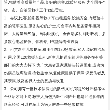
旨,凭借着高质量的产品,良好的信誉,优质的服务,为全国多个
省、市、自治区救护工作做出贡献.
1、会议,比赛,拍影视等救护车出租服务.设施齐全,有经验丰
富的随车医生,服务贴心的护士,每台车内均配备豪华担架
床、大容量氧气瓶、自动吸痰机、全自动多功能呼吸机、多
参数心电监护仪、骨科专用气垫等专业设备.
2、租赁新生儿救护车,租用全国120急救车,私人出院救治车
租用,全国120救援车出租,新生儿护送车转运等服务在有关
部门的大力支持下,为广大患者及家属解决转运困难,成功为
伤病员脱离险境,挽救生命,恢复健康提供了保障,深受伤者及
其亲属,以及各界人士的赞扬与欢迎.
3、公司拥有一批技术信得过的队伍,司机都是经过严格考试
合格后才能上岗,救护人员包括医生和护士,也是经过多年的
跟车经验,可以在车上为病人解决一些急救措施.