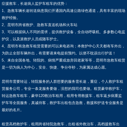
症援救车，长途病人监护车租车的优势：
1、急救车辆长途转送病患我们开通国内高速公路绿色通道，具有丰富的现场
救护经验。
2、昆明市跨省救护、急救车直送机场和火车站
3、可以根据病人不同的需求，提供救护设备，全自动呼吸机、多参数心电监
护仪，以及派救护人员或随车护士。
4、昆明市有急救车租赁需要的可以来电咨询；本救护中心天天都有车外出，
为防止全部车辆外出，有需要请来电提前预约。以便不耽误出行护送！
5、来自全国各地、转院的、病情严重或放弃回老家等等，昆明市急救车租赁
是一切为病人为中心，安全、快捷、争分夺秒，为家属达成心愿。
昆明市需要转运，转院服务的人群想要的服务需长途，重症，个人救护车租
赁服务公司，专业一条龙服务要做，没想的我司也要做。租赁豪华救护车，
转运急救车租车，豪华120救治车租用，租用专用救援车，租车返乡病重监
护车等全面服务，真诚待客，救护车出租包含急救，救援和护送专业服务是
最好的名片。
租赁高档救护车，租用跨省转院急救车，出租省外救治车，高档援救车出