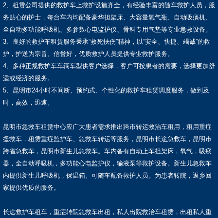
2、租赁公司提供的救护车上救护设施齐全，有经验丰富的随车救护人员，服
务贴心的护士，每台车内均配备豪华担架床、大容量氧气瓶、自动吸痰机、
全自动多功能呼吸机、多参数心电监护仪、骨科专用气垫等专业急救设备。
3、良好的救护车租赁服务秉承“救死扶伤”精神，以“安全、快捷、竭诚”的救
护，护送为宗旨。信誉好，优质救护人员提供专业救护服务。
4、多种正规救护车车辆车型供客户选择，客户可按患者的需要，选择更加舒
适或经济的服务。
5、昆明市24小时不间断、预约式、个性化的救护车租赁调度服务，做到及
时，高效，迅速。
昆明市急救车租赁中心应广大患者需求推出跨市转运救治车租用，租用重症
援救车，租赁重症监护车、急救车转运等服务，昆明市长途急救车，昆明市
跨省急救车，昆明市新生儿急救车。车内备有自动上车担架床，氧气，吸痰
器，全自动呼吸机，多功能心电监护仪，输液泵等救护设备。新生儿急救车
内提供新生儿呼吸机，保温箱。可随车配备救护人员。为患者转院，返乡回
家提供优质的服务。
长途救护车租车，重症转院急救车出租，私人出院救治车租赁，出租私人重