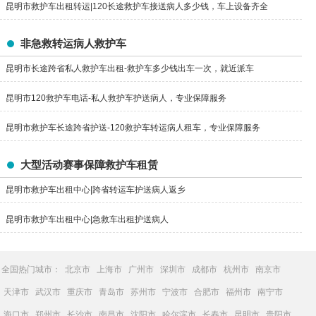
昆明市救护车出租转运|120长途救护车接送病人多少钱，车上设备齐全
非急救转运病人救护车
昆明市长途跨省私人救护车出租-救护车多少钱出车一次，就近派车
昆明市120救护车电话-私人救护车护送病人，专业保障服务
昆明市救护车长途跨省护送-120救护车转运病人租车，专业保障服务
大型活动赛事保障救护车租赁
昆明市救护车出租中心|跨省转运车护送病人返乡
昆明市救护车出租中心|急救车出租护送病人
全国热门城市：
北京市
上海市
广州市
深圳市
成都市
杭州市
南京市
天津市
武汉市
重庆市
青岛市
苏州市
宁波市
合肥市
福州市
南宁市
海口市
郑州市
长沙市
南昌市
沈阳市
哈尔滨市
长春市
昆明市
贵阳市