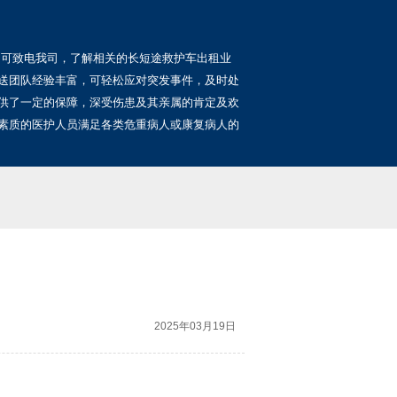
，可致电我司，了解相关的长短途救护车出租业
送团队经验丰富，可轻松应对突发事件，及时处
供了一定的保障，深受伤患及其亲属的肯定及欢
素质的医护人员满足各类危重病人或康复病人的
2025年03月19日