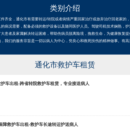
类别介绍
证件齐全，通化市有需要转运/转院或者病情严重回家治疗或放弃治疗回老家的
人的病况需要，配备必须的救护设备以及随同医护人员。驾驶司机技术娴熟，护
广大患者及家属解决转运困难，帮助伤病员脱离险境，挽救生命，为健康恢复提
地，我们的服务宗旨是一切以病人为中心，凭良心和救死扶伤的精神做事。有高
通化市救护车租赁
0救护车出租-跨省转院救护车租赁，专业接送病人
保障救护车出租-救护车长途转运护送病人