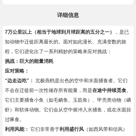
详细信息
7万公里以上（相当于地球到月球距离的五分之一）
，是已
知动物中迁徙距离最长的。面对如此漫长、充满变数的旅
程，它们进化出了一系列精妙的策略来应对挑战：
挑战：巨大的能量消耗
应对策略：
“边走边吃”：
北极燕鸥是出色的空中和水面捕食者。它们
不会在迁徙前一次性储存所有能量，而是
在途中持续觅食
。
它们主要捕食小鱼（如毛鳞鱼、玉筋鱼）、甲壳类动物（磷
虾）和软体动物。它们会从空中俯冲入水捕鱼，或在水面掠
过啄食。
利用风能：
它们非常善于
利用盛行风
（如西风带和信风）