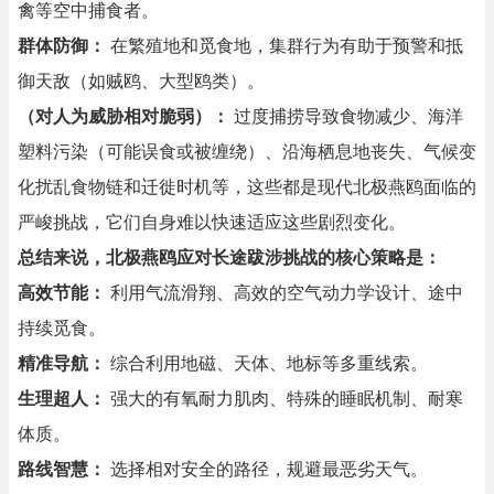
禽等空中捕食者。
群体防御：
在繁殖地和觅食地，集群行为有助于预警和抵
御天敌（如贼鸥、大型鸥类）。
（对人为威胁相对脆弱）：
过度捕捞导致食物减少、海洋
塑料污染（可能误食或被缠绕）、沿海栖息地丧失、气候变
化扰乱食物链和迁徙时机等，这些都是现代北极燕鸥面临的
严峻挑战，它们自身难以快速适应这些剧烈变化。
总结来说，北极燕鸥应对长途跋涉挑战的核心策略是：
高效节能：
利用气流滑翔、高效的空气动力学设计、途中
持续觅食。
精准导航：
综合利用地磁、天体、地标等多重线索。
生理超人：
强大的有氧耐力肌肉、特殊的睡眠机制、耐寒
体质。
路线智慧：
选择相对安全的路径，规避最恶劣天气。