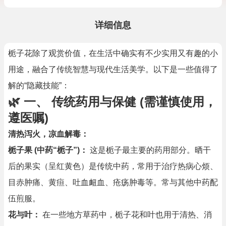
详细信息
栀子花除了观赏价值，在生活中确实有不少实用又有趣的小
用途，融合了传统智慧与现代生活美学。以下是一些值得了
解的“隐藏技能”：
🌿 一、 传统药用与保健 (需谨慎使用，
遵医嘱)
清热泻火，凉血解毒：
栀子果 (中药“栀子”)：
这是栀子最主要的药用部分。晒干
后的果实（呈红黄色）是传统中药，常用于治疗热病心烦、
目赤肿痛、黄疸、吐血衄血、疮疡肿毒等。常与其他中药配
伍煎服。
花与叶：
在一些地方草药中，栀子花和叶也用于清热、消