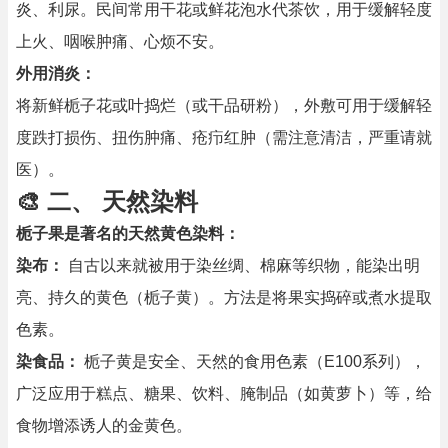
炎、利尿。民间常用干花或鲜花泡水代茶饮，用于缓解轻度
上火、咽喉肿痛、心烦不安。
外用消炎：
将新鲜栀子花或叶捣烂（或干品研粉），外敷可用于缓解轻
度跌打损伤、扭伤肿痛、疮疖红肿（需注意清洁，严重请就
医）。
🎨 二、 天然染料
栀子果是著名的天然黄色染料：
染布：
自古以来就被用于染丝绸、棉麻等织物，能染出明
亮、持久的黄色（栀子黄）。方法是将果实捣碎或煮水提取
色素。
染食品：
栀子黄是安全、天然的食用色素（E100系列），
广泛应用于糕点、糖果、饮料、腌制品（如黄萝卜）等，给
食物增添诱人的金黄色。