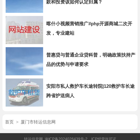
款和投资该如何认定归属？
喀什小视频营销推广#php开源商城二次开
发，专业建站
普惠贷与普通企业贷科普，明确政策扶持产
品的优势与申请要求
安阳市私人救护车长途转院|120救护车长途
跨省护送病人
首页
>
厦门市转运信息网
转运信息网
渝ICP备2024026439号-2
ICP经营许可证