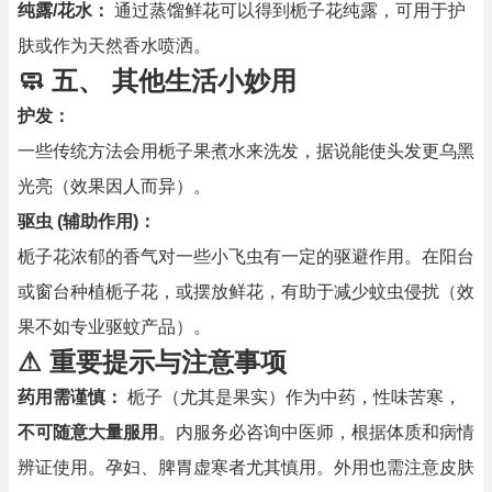
纯露/花水：
通过蒸馏鲜花可以得到栀子花纯露，可用于护
肤或作为天然香水喷洒。
🧼 五、 其他生活小妙用
护发：
一些传统方法会用栀子果煮水来洗发，据说能使头发更乌黑
光亮（效果因人而异）。
驱虫 (辅助作用)：
栀子花浓郁的香气对一些小飞虫有一定的驱避作用。在阳台
或窗台种植栀子花，或摆放鲜花，有助于减少蚊虫侵扰（效
果不如专业驱蚊产品）。
⚠ 重要提示与注意事项
药用需谨慎：
栀子（尤其是果实）作为中药，性味苦寒，
不可随意大量服用
。内服务必咨询中医师，根据体质和病情
辨证使用。孕妇、脾胃虚寒者尤其慎用。外用也需注意皮肤