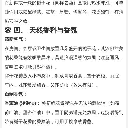
将新鲜或干燥的栀子花（同样去蕊）直接用热水冲泡，可单
独饮用或搭配绿茶、红茶、冰糖、蜂蜜等，花香馥郁，有清
热安神之效。
🌸 四、 天然香料与香氛
清新空气：
在房间、客厅或卫生间放置几朵盛开的栀子花，其浓郁甜美
的花香能有效驱散异味，营造浪漫温馨的氛围（注意通风，
香味过浓可能引起不适）。
将干花瓣放入小布袋中，制成简易香囊，置于衣柜、抽屉、
车内，既能散发幽香，又能防虫（效果有限）。
自制香氛：
香薰油 (浸泡法)：
将新鲜花瓣浸泡在无味的载体油（如荷
荷巴油、甜杏仁油）中，置于阴凉避光处数周，过滤后得到
带有栀子花香的香薰油，可用于按摩或香薰。