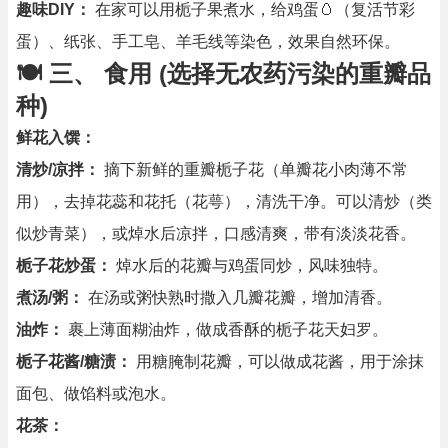
趣味DIY：
在家可以用栀子果煮水，给鸡蛋🥚（复活节彩
蛋）、纸张、手工皂、羊毛线等染色，效果自然环保。
🍽 三、 食用 (选择无农药污染的重瓣品
种)
鲜花入馔：
清炒/凉拌：
摘下新鲜的重瓣栀子花（单瓣花小肉薄不常
用），去掉花蕊和花托（花萼），清洗干净。可以清炒（类
似炒青菜），或焯水后凉拌，口感清爽，带有淡淡花香。
栀子花炒蛋：
焯水后的花瓣与鸡蛋同炒，风味独特。
煮汤/粥：
在汤或粥快熟时撒入几瓣花瓣，增加清香。
油炸：
裹上薄面糊油炸，做成香酥的栀子花天妇罗。
栀子花酱/糖渍：
用糖腌制花瓣，可以做成花酱，用于涂抹
面包、做馅料或泡水。
花茶：