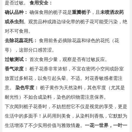
是否过敏。
食用安全：
确认品种：
确保食用的栀子花是
重瓣栀子
，且
未喷洒农药
或杀虫剂
。观赏品种或路边绿化带的栀子花可能受污染，绝
对不可食用。
去除花蕊花托：
食用前务必摘除花蕊和绿色的花托（花
萼），这部分口感苦涩。
过敏测试：
首次食用少量，观察是否有过敏反应。
香气浓度：
栀子花香非常浓郁，不宜在密闭小空间或卧室
放置过多鲜花，以免引起头晕、不适。对花香敏感者需注
意。
染色牢度：
栀子黄作为天然染料，其色牢度（尤其是
耐光性）不如合成染料，染色的织物需注意保养。
下次闻到栀子花香时，不妨想想它不仅是视觉的享受，更是
生活中的多面手！从药用到美食，从染料到香氛，它默默为
生活增添了不少实用价值与雅致情趣。
一花一世界，一叶一