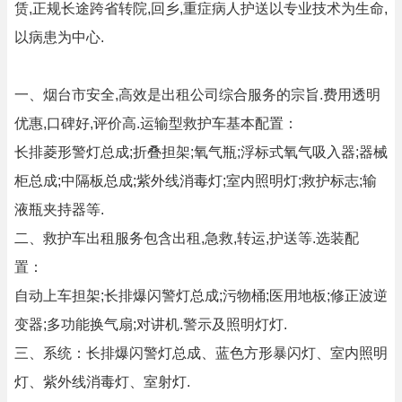
赁,正规长途跨省转院,回乡,重症病人护送以专业技术为生命,
以病患为中心.
一、烟台市安全,高效是出租公司综合服务的宗旨.费用透明
优惠,口碑好,评价高.运输型救护车基本配置：
长排菱形警灯总成;折叠担架;氧气瓶;浮标式氧气吸入器;器械
柜总成;中隔板总成;紫外线消毒灯;室内照明灯;救护标志;输
液瓶夹持器等.
二、救护车出租服务包含出租,急救,转运,护送等.选装配
置：
自动上车担架;长排爆闪警灯总成;污物桶;医用地板;修正波逆
变器;多功能换气扇;对讲机.警示及照明灯灯.
三、系统：长排爆闪警灯总成、蓝色方形暴闪灯、室内照明
灯、紫外线消毒灯、室射灯.